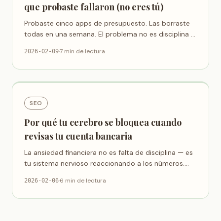
que probaste fallaron (no eres tú)
Probaste cinco apps de presupuesto. Las borraste
todas en una semana. El problema no es disciplina —
es que las apps de presupuesto están mal
·
7 min de lectura
2026-02-09
diseñadas.
SEO
Por qué tu cerebro se bloquea cuando
revisas tu cuenta bancaria
La ansiedad financiera no es falta de disciplina — es
tu sistema nervioso reaccionando a los números.
Por eso abrir la app del banco se siente como una
·
6 min de lectura
2026-02-06
amenaza.