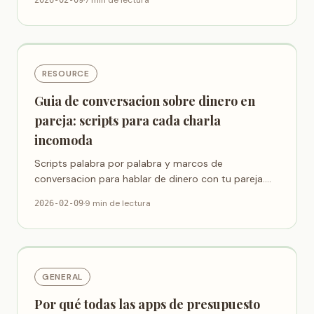
·
7 min de lectura
2026-02-09
conciencia es el primer paso hacia el cambio.
RESOURCE
Guia de conversacion sobre dinero en
pareja: scripts para cada charla
incomoda
Scripts palabra por palabra y marcos de
conversacion para hablar de dinero con tu pareja.
Cubre presupuestos, revelacion de deudas,
·
9 min de lectura
2026-02-09
diferencias de ingresos y metas financieras.
GENERAL
Por qué todas las apps de presupuesto