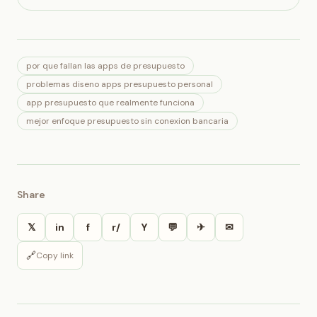
por que fallan las apps de presupuesto
problemas diseno apps presupuesto personal
app presupuesto que realmente funciona
mejor enfoque presupuesto sin conexion bancaria
Share
𝕏
in
f
r/
Y
💬
✈
✉
🔗
Copy link