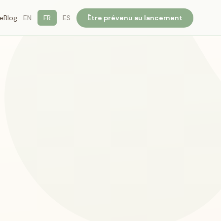
Être prévenu au lancement
e
Blog
EN
FR
ES