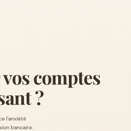
r vos comptes
sant ?
e l'anxiété
xion bancaire.